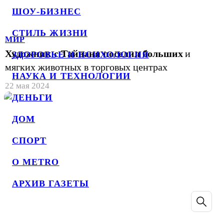
ШОУ-БИЗНЕС
СТИЛЬ ЖИЗНИ
МИР
Художник с Тайваня поселил больших
и
ЗДОРОВЬЕ И ПСИХОЛОГИЯ
мягких животных в торговых центрах
НАУКА И ТЕХНОЛОГИИ
22 мая 2024
ДЕНЬГИ
ДОМ
СПОРТ
О METRO
АРХИВ ГАЗЕТЫ