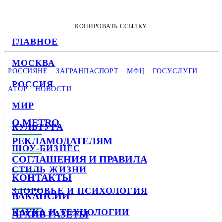
КОПИРОВАТЬ ССЫЛКУ
ГЛАВНОЕ
МОСКВА
РОССИЯНЕ
ЗАГРАНПАСПОРТ
МФЦ
ГОСУСЛУГИ
РОССИЯ
АТОР
НОВОСТИ
МИР
О METRO
КУЛЬТУРА
РЕКЛАМОДАТЕЛЯМ
ШОУ-БИЗНЕС
СОГЛАШЕНИЯ И ПРАВИЛА
СТИЛЬ ЖИЗНИ
КОНТАКТЫ
ЗДОРОВЬЕ И ПСИХОЛОГИЯ
ВАКАНСИИ
НАУКА И ТЕХНОЛОГИИ
АРХИВ ГАЗЕТЫ