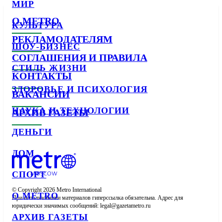
МИР
О METRO
КУЛЬТУРА
РЕКЛАМОДАТЕЛЯМ
ШОУ-БИЗНЕС
СОГЛАШЕНИЯ И ПРАВИЛА
СТИЛЬ ЖИЗНИ
КОНТАКТЫ
ЗДОРОВЬЕ И ПСИХОЛОГИЯ
ВАКАНСИИ
НАУКА И ТЕХНОЛОГИИ
АРХИВ ГАЗЕТЫ
ДЕНЬГИ
ДОМ
СПОРТ
© Copyright 2026 Metro International

О METRO
При использовании материалов гиперссылка обязательна. Адрес для 
юридически значимых сообщений: 
АРХИВ ГАЗЕТЫ