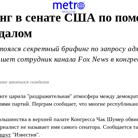
инг в сенате США по по
ндалом
тоялся секретный брифинг по запросу ад
ишет сотрудник канала Fox News в конгре
ине закончился скандалом
нге царила "раздражительная" атмосфера между демокра
лями партий. Перграм сообщает, что многие республика
ольшинства в верхней палате Конгресса Чак Шумер обвин
урналист не называет имя самого сенатора. Сообщается т
ишут
"Известия".