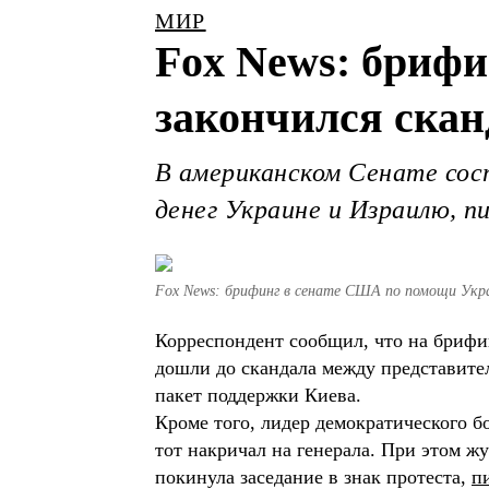
МИР
Fox News: бриф
закончился ска
В американском Сенате сос
денег Украине и Израилю, п
Fox News: брифинг в сенате США по помощи Укра
Корреспондент сообщил, что на брифи
дошли до скандала между представите
пакет поддержки Киева.
Кроме того, лидер демократического б
тот накричал на генерала. При этом ж
покинула заседание в знак протеста,
п