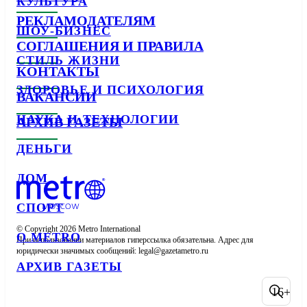
КУЛЬТУРА
РЕКЛАМОДАТЕЛЯМ
ШОУ-БИЗНЕС
СОГЛАШЕНИЯ И ПРАВИЛА
СТИЛЬ ЖИЗНИ
КОНТАКТЫ
ЗДОРОВЬЕ И ПСИХОЛОГИЯ
ВАКАНСИИ
НАУКА И ТЕХНОЛОГИИ
АРХИВ ГАЗЕТЫ
ДЕНЬГИ
ДОМ
СПОРТ
© Copyright 2026 Metro International

О METRO
При использовании материалов гиперссылка обязательна. Адрес для 
юридически значимых сообщений: 
АРХИВ ГАЗЕТЫ
16+