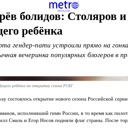
 рёв болидов: Столяров 
щего ребёнка
рта гендер-пати устроили прямо на гонк
ычная вечеринка популярных блогеров в 
удущего ребёнка на открытии сезона РСКГ.
ay состоялось открытие нового сезона Российской серии
манов, исполнивший гимн России, в то время как пило
илл Смаль и Егор Носов подняли флаг страны. После то