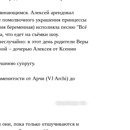
оминающимся. Алексей арендовал
иле помолвочного украшения принцессы
ия беременная) исполняла песню "Всё
, что едет на съёмки шоу.
неслучайно: в этот день родители Веры
ной – дочерью Алексея от Ксении
нешнюю супругу.
менитости от Арчи (VJ Archi) до
Виктория Мельникова / Metro
и они, пока только отшучиваются и