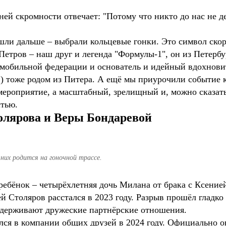
ей скромности отвечает: "Потому что никто до нас не д
ли дальше – выбрали кольцевые гонки. Это символ скор
Петров – наш друг и легенда "Формулы-1", он из Петербу
томобильной федерации и основатель и идейный вдохнови
.
) тоже родом из Питера. А ещё мы приурочили событие 
мероприятие, а масштабный, зрелищный и, можно сказат
стью.
олярова и Веры Бондаревой
 них родится на гоночной трассе.
 ребёнок – четырёхлетняя дочь Милана от брака с Ксение
 Столяров расстался в 2023 году. Разрыв прошёл гладко
ддерживают дружеские партнёрские отношения.
ся в компании общих друзей в 2024 году. Официально он