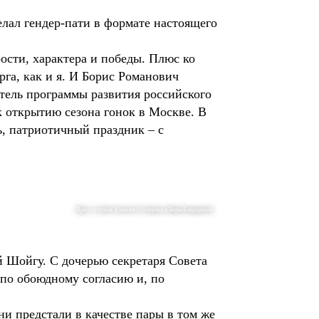
елал гендер-пати в формате настоящего
ости, характера и победы. Плюс ко
рга, как и я. И Борис Романович
тель программы развития российского
к открытию сезона гонок в Москве. В
ь, патриотичный праздник – с
Пресс-служба Алексея Столярова и Веры Бондаревой
й Шойгу. С дочерью секретаря Совета
 по обоюдному согласию и, по
и предстали в качестве пары в том же