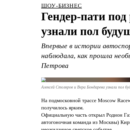
ШОУ-БИЗНЕС
Гендер-пати под
узнали пол буду
Впервые в истории автоспо
наблюдала, как прошла необ
Петрова
Алексей Столяров и Вера Бондарева узнали пол б
На подмосковной трассе Moscow Racew
получилось ярким.
Официальную часть открыл Родион Газ
автогоночная команда из Москвы) Кир
неожиданное светское событие.