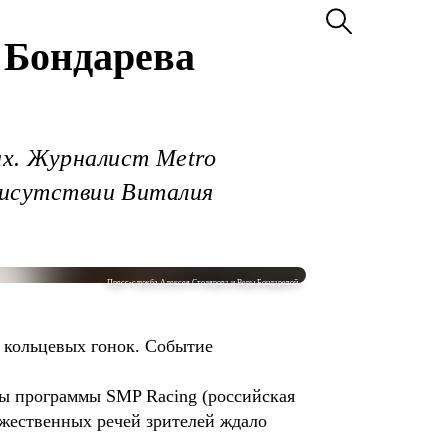
и Бондарева
ах. Журналист Metro
присутствии Виталия
Пресс-служба Алексея Столярова и Веры Бондаревой
 кольцевых гонок. Событие
ты программы SMP Racing (российская
ржественных речей зрителей ждало