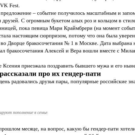
 VK Fest.
е предложение – событие получилось масштабным и зап
л друзей. С огромным букетом алых роз и кольцом в ст
анницей, пока певица Мари Краймбрери (на момент событ
стала настоящим сюрпризом, потому что она была уверена
а во Дворце бракосочетания № 1 в Москве. Дата выбрана 
зал бракосочетания Алексей и Вера вошли вместе с Мила
ce Ксения приезжала поздравить бывшего мужа и его ны
рассказали про их гендер-пати
день радовались друзья пары, популярные российские зна
ируют пополнение в семье.
прошлом месяце, на вопрос, какую бы гендер-пати хотел