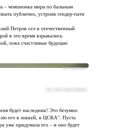
а – чемпионка мира по бальным
знать публично, устроив гендер-пати
лий Петров сел в отечественный
рой в это время взрывались
вой, пока счастливые будущие
Metro | скриншот видео
Пресс-служба Столярова и Бондаревой
еня будет наследник! Это безумно
влю его в хоккей, в ЦСКА". Пусть
а уже придумала его – и оно будет