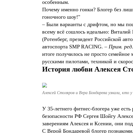
особенным.
Почему именно гонки? Блогер без лишн
гоночного шоу!"
– Были варианты с дрифтом, но мы пош
всему всё сошлось идеально: Виталий 
(Ротенберг, президент Российской ав
автоспорта SMP RACING. –
Прим. ред
итоге получилось не просто семейное 
русскими пилотами, техникой и скоро
История любви Алексея Ст
Алексей Столяров и Вера Бондарева узнали, кто у
У 35-летнего фитнес-блогера уже есть
безопасности РФ Сергея Шойгу Алексей
заверениям Алексея и Ксении, они по
С Верой Бондаревой блогер познакомил