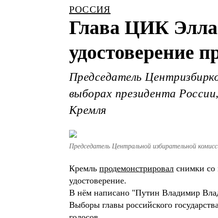
РОССИЯ
Глава ЦИК Элла
удостоверение п
Председатель Центризбирко
выборах президента России
Кремля
Председатель Центральной избирательной комис
Кремль
продемонстрировал
снимки со 
удостоверение.
В нём написано "Путин Владимир Влад
Выборы главы российского государства
голосов.