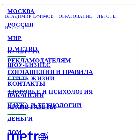
МОСКВА
ВЛАДИМИР ЕФИМОВ
ОБРАЗОВАНИЕ
ЛЬГОТЫ
РОССИЯ
НАЛОГИ
МИР
О METRO
КУЛЬТУРА
РЕКЛАМОДАТЕЛЯМ
ШОУ-БИЗНЕС
СОГЛАШЕНИЯ И ПРАВИЛА
СТИЛЬ ЖИЗНИ
КОНТАКТЫ
ЗДОРОВЬЕ И ПСИХОЛОГИЯ
ВАКАНСИИ
НАУКА И ТЕХНОЛОГИИ
АРХИВ ГАЗЕТЫ
ДЕНЬГИ
ДОМ