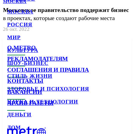
МОСКВА
Московское правительство поддержит бизнес
МОСКВА
в проектах, которые создают рабочие места
РОССИЯ
26 окт. 2022
МИР
О METRO
КУЛЬТУРА
РЕКЛАМОДАТЕЛЯМ
ШОУ-БИЗНЕС
СОГЛАШЕНИЯ И ПРАВИЛА
СТИЛЬ ЖИЗНИ
КОНТАКТЫ
ЗДОРОВЬЕ И ПСИХОЛОГИЯ
ВАКАНСИИ
НАУКА И ТЕХНОЛОГИИ
АРХИВ ГАЗЕТЫ
ДЕНЬГИ
ДОМ