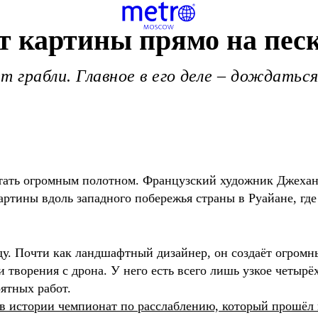
т картины прямо на пес
т грабли. Главное в его деле – дождатьс
стать огромным полотном. Французский художник Джехан
артины вдоль западного побережья страны в Руайане, где
оду. Почти как ландшафтный дизайнер, он создаёт огромн
ои творения с дрона. У него есть всего лишь узкое четыр
ятных работ.
 в истории чемпионат по расслаблению, который прошёл