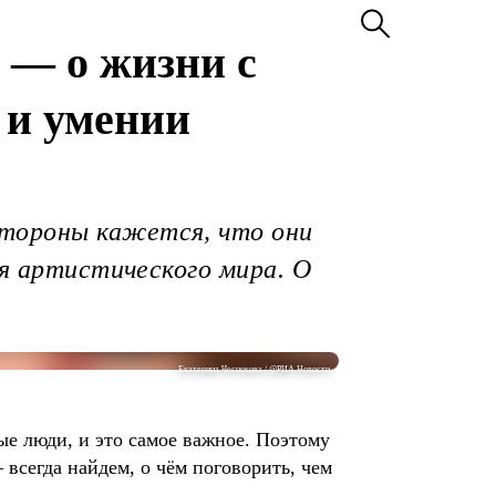
 ― о жизни с
 и умении
стороны кажется, что они
ля артистического мира. О
Екатерина Чеснокова / @РИА Новости
е люди, и это самое важное. Поэтому
 всегда найдем, о чём поговорить, чем