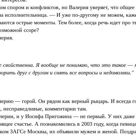
том спором и конфликтов, но Валерия уверяет, что общее
а исполнительница. ― И уже по-другому не можем, каже
лучаются острые моменты. Тем более, когда речь идет про
возможной ссоре?
лерия.
 свойственна. Я вообще не понимаю, что это такое ― 
рить друг с другом и снять все вопросы и недомолвки.
рию ― горой. Он рядом как верный рыцарь. И всегда го
е, несправедливые, комментарии там.
Валерии, и у Иосифа Пригожина ― не первый. У них даже
ящее счастье. А познакомились в 2003 году, когда певиц
овском ЗАГСе Москвы, их объявили мужем и женой. Поздр