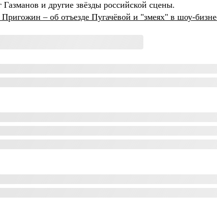
 Газманов и другие звёзды российской сцены.
 Пригожин – об отъезде Пугачёвой и "змеях" в шоу-бизне