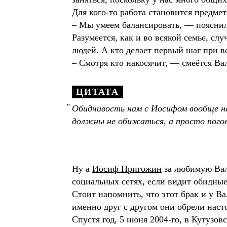
Для кого-то работа становится предме
– Мы умеем балансировать, ― пояснил
Разумеется, как и во всякой семье, с
людей. А кто делает первый шаг при 
– Смотря кто накосячит, ― смеётся Ва
ЦИТАТА
Обидчивость нам с Иосифом вообще не
должны не обижаться, а просто погово
Ну а
Иосиф Пригожин
за любимую Вале
социальных сетях, если видит обидны
Стоит напомнить, что этот брак и у 
именно друг с другом они обрели насто
Спустя год, 5 июня 2004-го, в Кутуз