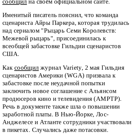
сообщил
на своём официальном сайте.
Именитый писатель пояснил, что команда
сценариста Айры Паркера, которая трудилась
над сериалом "Рыцарь Семи Королевств:
Межевой рыцарь", присоединилась к
всеобщей забастовке Гильдии сценаристов
США.
Как
сообщил
журнал Variety, 2 мая Гильдия
сценаристов Америки (WGA) призвала к
забастовке после неудачной попытки
заключить новое соглашение с Альянсом
продюсеров кино и телевидения (AMPTP).
Речь в документе также шла о повышении
заработной платы. В Нью-Йорке, Лос-
Анджелесе и Атланте сотрудники участвовали
в пикетах. Случались даже потасовки.