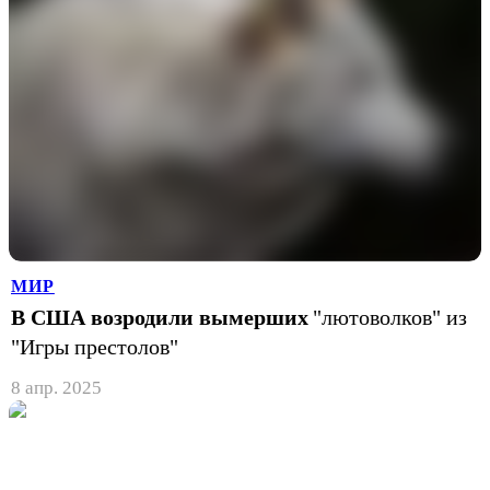
МИР
В США возродили вымерших
"лютоволков" из
"Игры престолов"
8 апр. 2025