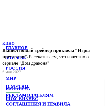
КИНО
ГЛАВНОЕ
Вышел новый трейлер приквела “Игры
престолов”.
Рассказываем, что известно о
МОСКВА
сериале "Дом дракона"
РОССИЯ
6 мая 2022
МИР
О METRO
КУЛЬТУРА
РЕКЛАМОДАТЕЛЯМ
ШОУ-БИЗНЕС
СОГЛАШЕНИЯ И ПРАВИЛА