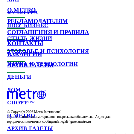
О METRO
КУЛЬТУРА
РЕКЛАМОДАТЕЛЯМ
ШОУ-БИЗНЕС
СОГЛАШЕНИЯ И ПРАВИЛА
СТИЛЬ ЖИЗНИ
КОНТАКТЫ
ЗДОРОВЬЕ И ПСИХОЛОГИЯ
ВАКАНСИИ
НАУКА И ТЕХНОЛОГИИ
АРХИВ ГАЗЕТЫ
ДЕНЬГИ
ДОМ
СПОРТ
© Copyright 2026 Metro International

О METRO
При использовании материалов гиперссылка обязательна. Адрес для 
юридически значимых сообщений: 
АРХИВ ГАЗЕТЫ