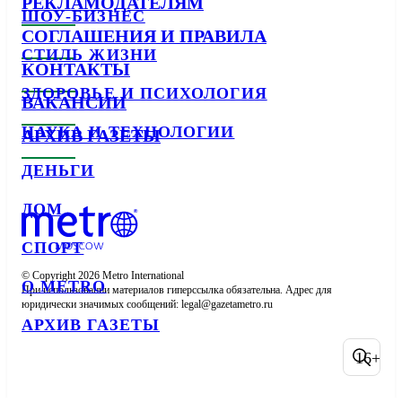
РЕКЛАМОДАТЕЛЯМ
ШОУ-БИЗНЕС
СОГЛАШЕНИЯ И ПРАВИЛА
СТИЛЬ ЖИЗНИ
КОНТАКТЫ
ЗДОРОВЬЕ И ПСИХОЛОГИЯ
ВАКАНСИИ
НАУКА И ТЕХНОЛОГИИ
АРХИВ ГАЗЕТЫ
ДЕНЬГИ
ДОМ
СПОРТ
© Copyright 2026 Metro International

О METRO
При использовании материалов гиперссылка обязательна. Адрес для 
юридически значимых сообщений: 
АРХИВ ГАЗЕТЫ
16+