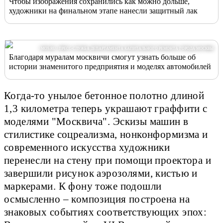
Чтобы изображения сохранились как можно дольше,
художники на финальном этапе нанесли защитный лак
/ MOS.RU / ПРЕСС-СЛУЖБА ДЕПАРТАМЕНТА КАПИТАЛЬНОГО РЕМОНТА ГОРОДА МОСКВЫ
Благодаря муралам москвичи смогут узнать больше об
истории знаменитого предприятия и моделях автомобилей
Когда-то унылое бетонное полотно длиной
1,3 километра теперь украшают граффити с
моделями "Москвича". Эскизы машин в
стилистике соцреализма, нонконформизма и
современного искусства художники
перенесли на стену при помощи проектора и
завершили рисунок аэрозолями, кистью и
маркерами. К фону тоже подошли
осмысленно – композиция построена на
знаковых событиях соответствующих эпох: