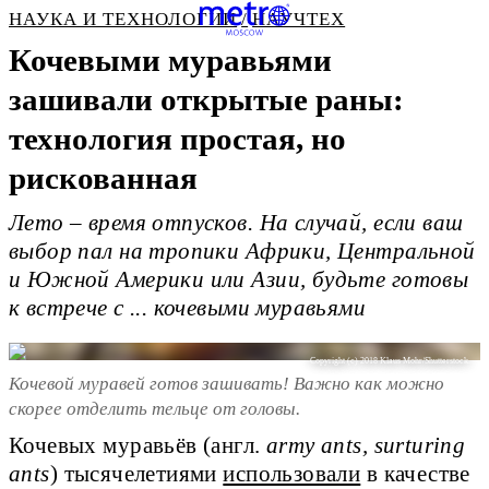
НАУКА И ТЕХНОЛОГИИ
НАУЧТЕХ
Кочевыми муравьями
зашивали открытые раны:
технология простая, но
рискованная
Лето – время отпусков. На случай, если ваш
выбор пал на тропики Африки, Центральной
и Южной Америки или Азии, будьте готовы
к встрече с ... кочевыми муравьями
Copyright (c) 2018 Klaus Mohr/Shutterstock.
Кочевой муравей готов зашивать! Важно как можно
скорее отделить тельце от головы.
Кочевых муравьёв (англ.
army ants, surturing
ants
) тысячелетиями
использовали
в качестве