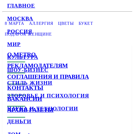
ГЛАВНОЕ
МОСКВА
8 МАРТА
АЛЛЕРГИЯ
ЦВЕТЫ
БУКЕТ
РОССИЯ
ПОДАРОК ЖЕНЩИНЕ
МИР
О METRO
КУЛЬТУРА
РЕКЛАМОДАТЕЛЯМ
ШОУ-БИЗНЕС
СОГЛАШЕНИЯ И ПРАВИЛА
СТИЛЬ ЖИЗНИ
КОНТАКТЫ
ЗДОРОВЬЕ И ПСИХОЛОГИЯ
ВАКАНСИИ
НАУКА И ТЕХНОЛОГИИ
АРХИВ ГАЗЕТЫ
ДЕНЬГИ