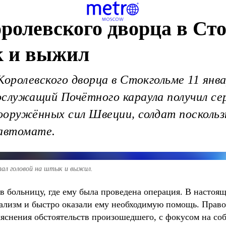
ролевского дворца в Ст
к и выжил
Королевского дворца в Стокгольме 11 янв
служащий Почётного караула получил сер
оружённых сил Швеции, солдат поскользн
 автомате.
упал головой на штык и выжил.
 больницу, где ему была проведена операция. В настоящ
ализм и быстро оказали ему необходимую помощь. Прав
ыяснения обстоятельств произошедшего, с фокусом на со