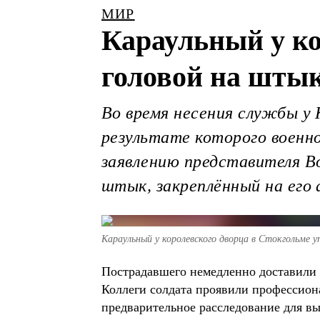
МИР
Караульный у ко
головой на шты
Во время несения службы у 
результате которого военно
заявлению представителя Во
штык, закреплённый на его
Караульный у королевского дворца в Стокгольме 
Пострадавшего немедленно доставили в
Коллеги солдата проявили профессион
предварительное расследование для в