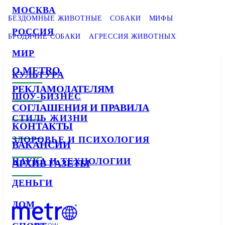
МОСКВА
БЕЗДОМНЫЕ ЖИВОТНЫЕ
СОБАКИ
МИФЫ
РОССИЯ
БРОДЯЧИЕ СОБАКИ
АГРЕССИЯ ЖИВОТНЫХ
МИР
О METRO
КУЛЬТУРА
РЕКЛАМОДАТЕЛЯМ
ШОУ-БИЗНЕС
СОГЛАШЕНИЯ И ПРАВИЛА
СТИЛЬ ЖИЗНИ
КОНТАКТЫ
ЗДОРОВЬЕ И ПСИХОЛОГИЯ
ВАКАНСИИ
НАУКА И ТЕХНОЛОГИИ
АРХИВ ГАЗЕТЫ
ДЕНЬГИ
ДОМ