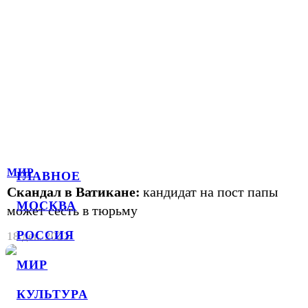
МИР
ГЛАВНОЕ
Скандал в Ватикане:
кандидат на пост папы
МОСКВА
может сесть в тюрьму
РОССИЯ
18 дек. 2023
МИР
КУЛЬТУРА