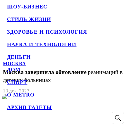
ШОУ-БИЗНЕС
СТИЛЬ ЖИЗНИ
ЗДОРОВЬЕ И ПСИХОЛОГИЯ
НАУКА И ТЕХНОЛОГИИ
ДЕНЬГИ
МОСКВА
ДОМ
Москва завершила обновление
реанимаций в
детских больницах
СПОРТ
13 дек. 2023
О METRO
АРХИВ ГАЗЕТЫ