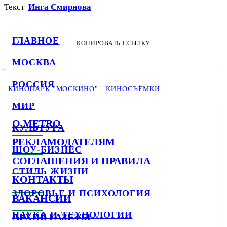
Текст
Инга Смирнова
ГЛАВНОЕ
КОПИРОВАТЬ ССЫЛКУ
МОСКВА
РОССИЯ
КИНОПАРК "МОСКИНО"
КИНОСЪЁМКИ
МИР
О METRO
КУЛЬТУРА
РЕКЛАМОДАТЕЛЯМ
ШОУ-БИЗНЕС
СОГЛАШЕНИЯ И ПРАВИЛА
СТИЛЬ ЖИЗНИ
КОНТАКТЫ
ЗДОРОВЬЕ И ПСИХОЛОГИЯ
ВАКАНСИИ
НАУКА И ТЕХНОЛОГИИ
АРХИВ ГАЗЕТЫ