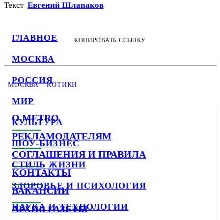
Текст
Евгений Шлапаков
ГЛАВНОЕ
КОПИРОВАТЬ ССЫЛКУ
МОСКВА
РОССИЯ
МОСКВА
КОТИКИ
МИР
О METRO
КУЛЬТУРА
РЕКЛАМОДАТЕЛЯМ
ШОУ-БИЗНЕС
СОГЛАШЕНИЯ И ПРАВИЛА
СТИЛЬ ЖИЗНИ
КОНТАКТЫ
ЗДОРОВЬЕ И ПСИХОЛОГИЯ
ВАКАНСИИ
НАУКА И ТЕХНОЛОГИИ
АРХИВ ГАЗЕТЫ