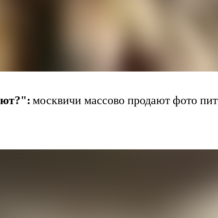
ают?":
москвичи массово продают фото пи