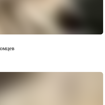
томцев