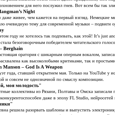
охновением для него послужил гнев. Вот всем бы так зли
Hangman’s Night
н даже живее, чем кажется на первый взгляд. Немецкие м
амую очевидную тему для современной музыки – подвиги 
ay
том году не хотелось так подпевать, как этой! It’s just an
тала безо­говорочным победителем читательского голосо
 – Berghain
Настоящая оратория с шикарным оперным вокалом, записа
расхвалена как высоколобыми критиками, так и простым
lyn Manson – God Is A Weapon
эт года, ставший открытием мая. Только на YouTube у и
ой и совсем не однозначной по смыслу композиции.
ой, моя молодость"
ытные коллективы из Рязани, Полтавы и Омска записали 
 конкурентоспособен даже в эпоху FL Studio, нейросетей 
ечики"
евна решила разорвать шаблоны и выпустить электроник