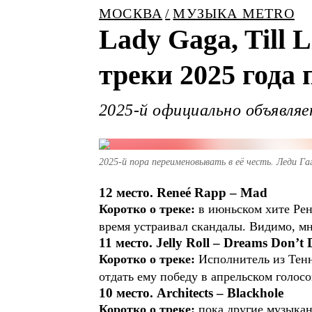
МОСКВА
МУЗЫКА METRO
Lady Gaga, Till
треки 2025 года 
2025-й официально объявляе
2025-й пора переименовывать в её честь. Леди 
12 место. Reneé Rapp – Mad
Коротко о треке:
в июньском хите Рен
время устраивал скандалы. Видимо, мн
11 место. Jelly Roll – Dreams Don’t 
Коротко о треке:
Исполнитель из Тенн
отдать ему победу в апрельском голосо
10 место. Architects – Blackhole
Коротко о треке:
пока другие музыкан