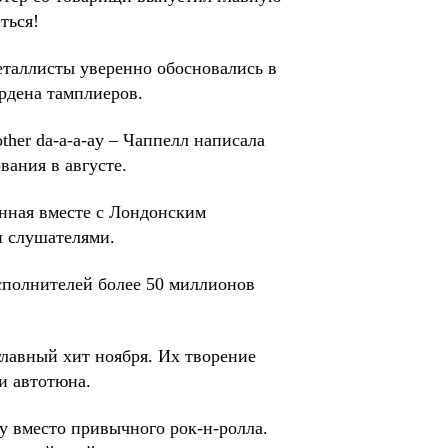
ться!
еталлисты уверенно обосновались в
ордена тамплиеров.
other dа-а-а-аy – Чаппелл написала
вания в августе.
нная вместе с Лондонским
и слушателями.
сполнителей более 50 миллионов
главный хит ноября. Их творение
и автотюна.
у вместо привычного рок-н-ролла.