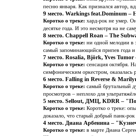
песню января. Как признался автор, вд
9 место. Warkings feat.Dominum – 
Коротко о треке:
хард-рок не умер. О
десятке года. И это несмотря на не с
8 место. Chappell Roan – The Subw
Коротко о треке:
ни одной мелодии в э
самый запоминающийся припев года и с
7 место. Rosalia, Björk, Yves Tumor
Коротко о треке:
сенсация октября. 
симфоническим оркестром, оказалась 
6 место. Falling in Reverse & Mari
Коротко о треке:
самый брутальный ду
просмотров – неплохо для ультратяжёл
5 место. Sellout, ДМЦ, KDRR – "П
Коротко о треке:
Коротко о треке: оп
доказало, что старый добрый панк-рок
4 место. Диана Арбенина – "Кузн
Коротко о треке:
в марте Диана Серге