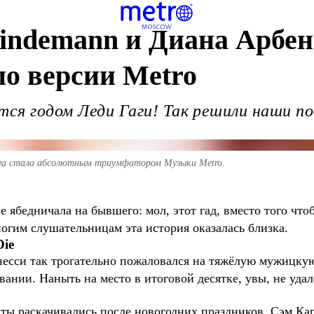
 Lindemann и Диана Арбе
по версии Metro
тся годом Леди Гаги! Так решили наши по
Гага стала абсолютным триумфатором Музыки Metro.
е ябедничала на бывшего: мол, этот гад, вместо того что
огим слушательницам эта история оказалась близка.
Die
есси так трогательно пожаловался на тяжёлую мужицкую 
вании. Наныть на место в итоговой десятке, увы, не удал
ты раскачивались после новогодних праздников, Сэм Ка