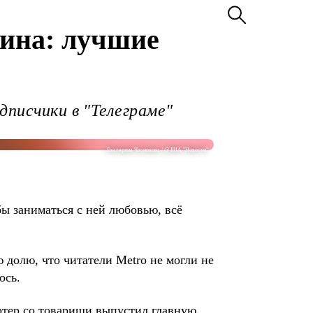
нина: лучшие
дписчики в "Телеграме"
Екатерина Чеснокова / @ РИА "Новости"
бы заниматься с ней любовью, всё
долю, что читатели Metro не могли не
ось.
ртер со товарищи выпустил главную