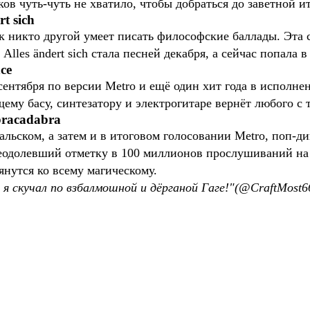
ков чуть-чуть не хватило, чтобы добраться до заветной и
rt sich
к никто другой умеет писать философские баллады. Эта 
lles ändert sich стала песней декабря, а сейчас попала в
ce
ентября по версии Metro и ещё один хит года в исполне
му басу, синтезатору и электрогитаре вернёт любого с т
bracadabra
альском, а затем и в итоговом голосовании Metro, поп-д
преодолевший отметку в 100 миллионов прослушиваний на 
янутся ко всему магическому.
я скучал по взбалмошной и дёрганой Гаге!"(@CraftMost6