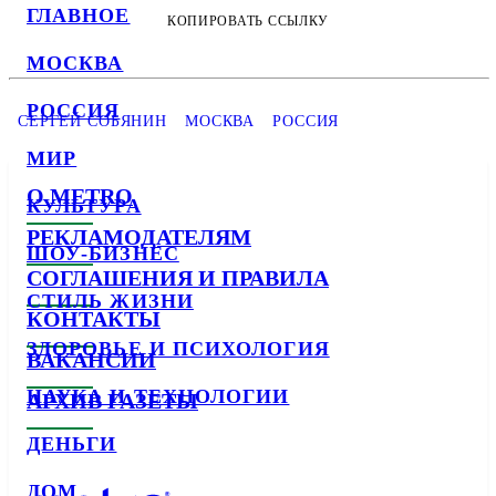
ГЛАВНОЕ
КОПИРОВАТЬ ССЫЛКУ
МОСКВА
РОССИЯ
СЕРГЕЙ СОБЯНИН
МОСКВА
РОССИЯ
МИР
О METRO
КУЛЬТУРА
РЕКЛАМОДАТЕЛЯМ
ШОУ-БИЗНЕС
СОГЛАШЕНИЯ И ПРАВИЛА
СТИЛЬ ЖИЗНИ
КОНТАКТЫ
ЗДОРОВЬЕ И ПСИХОЛОГИЯ
ВАКАНСИИ
НАУКА И ТЕХНОЛОГИИ
АРХИВ ГАЗЕТЫ
ДЕНЬГИ
ДОМ