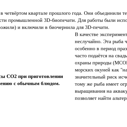
 в четвёртом квартале прошлого года. Они объединили т
сти промышленной 3D-биопечати. Для работы были испо
ножили) и включили в биочернила для 3D-печати.
В качестве эксперимен
неслучайно. Эта рыба 
особенно в период праз
часто подаётся на сва
охраны природы (МСОП
морских окуней как "на
сы CO2 при приготовлении
значительный риск исч
нению с обычным блюдом.
тому же рыба имеет ог
выращивания на акваку
позволяет найти альт