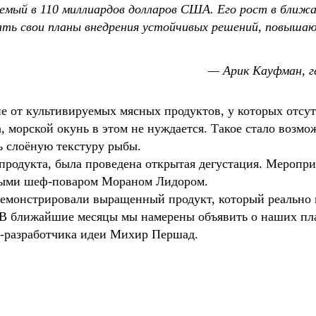
аемый в 110 миллиардов долларов США. Его рост в бли
вать свои планы внедрения устойчивых решений, повыша
— Арик Кауфман, ге
ие от культивируемых мясных продуктов, у которых отсу
, морской окунь в этом не нуждается. Такое стало возм
 слоёную текстуру рыбы.
продукта, была проведена открытая дегустация. Меропри
ными шеф-поваром Мораном Лидором.
емонстрировали выращенный продукт, который реально им
. В ближайшие месяцы мы намерены объявить о наших пла
и-разработчика идеи Михир Першад.