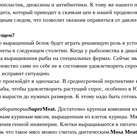
ропластик, диоксины и антибиотики. К тому же нашего п
цита, который приводит к скачкам цен в нашей продовол
дным следом, что позволит океанам оправиться от давле
дущем?
о выращенный белок будет играть решающую роль в усто
анеты в следующем столетии. Когда у рыболовства в дик
ема выращивания рыбы на специальных фермах. Сейчас м
оловство сами по себе не в состоянии удовлетворить спр
я исправит ситуацию.
е произойдёт в одночасье. В среднесрочной перспективе
ыбы, чтобы удовлетворить растущий спрос, особенно в 
ы вырасти до нужных размеров. К этому надо быть готов
лаборатории
SuperMeat. 
Достаточно крупная компания из
ным куриным мясом, выращенным из клеток курицы. Мясо
нения генной инженерии. Клетки выращиваются в питател
ак что такое мясо можно считать диетическим.
Mosa Meat