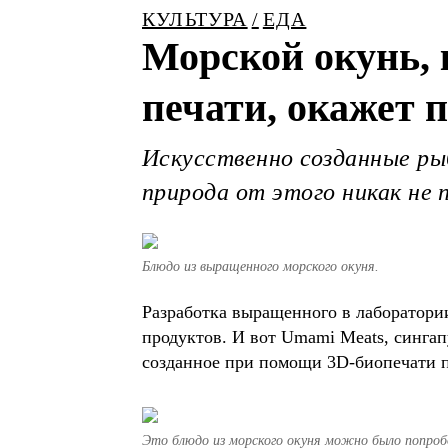
КУЛЬТУРА
ЕДА
Морской окунь, 
печати, окажет 
Искусственно созданные ры
природа от этого никак не
Блюдо из выращенного морского окуня.
Разработка выращенного в лаборатории
продуктов. И вот Umami Meats, сингап
созданное при помощи 3D-биопечати п
Это блюдо из морского окуня можно было попроб