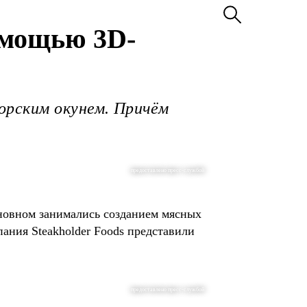
омощью 3D-
орским окунем. Причём
предоставлено пресс-службой
сновном занимались созданием мясных
ания Steakholder Foods представили
предоставлено пресс-службой