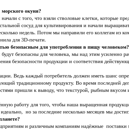
я морского окуня?
начали с того, что взяли стволовые клетки, которые пр
стальной сосуд для культивирования и начали выращива
есколько недель. Потом мы направили его коллегам из ко
рнила для 3D-печати.
стью безопасным для употребления в пищу человеком?
удут безопасны для человека, мы над этим усиленно раб
ечения безопасности продукции и соответствия действу
тации. Ведь каждый потребитель должен иметь шанс опр
вующий традиционному продукту. Во время последней де
остями пришли к выводу, что текстурой, рыбным вкусом 
ённую работу для того, чтобы наша выращенная продукц
 идеально, но за последние несколько месяцев мы достиг
планете?
едприятиям и различным компаниям надёжные поставки 