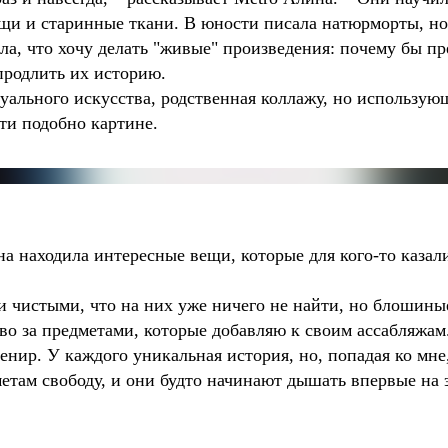
щи и старинные ткани. В юности писала натюрморты, н
яла, что хочу делать "живые" произведения: почему бы пр
продлить их историю.
зуального искусства, родственная коллажу, но использу
ти подобно картине.
а находила интересные вещи, которые для кого-то казал
и чистыми, что на них уже ничего не найти, но блошины
о за предметами, которые добавляю к своим ассабляжам.
енир. У каждого уникальная история, но, попадая ко мне
етам свободу, и они будто начинают дышать впервые на 