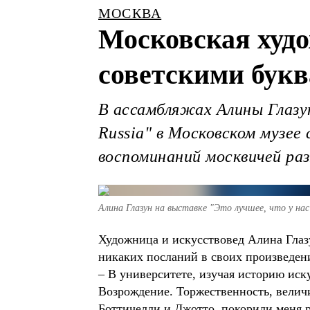
МОСКВА
Московская худо
советскими бук
В ассамбляжах Алины Глазун
Russia" в Московском музее
воспоминаний москвичей ра
Алина Глазун на выставке "Это лучшее, что у нас
Художница и искусствовед Алина Глазун
никаких посланий в своих произведен
– В университете, изучая историю иск
Возрождение. Торжественность, величи
Боттичелли и Джотто, покорили меня р