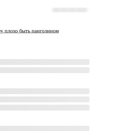
предоставлено героем материала
му плохо быть панголином