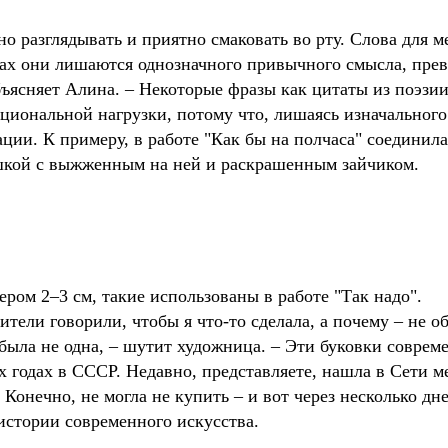
но разглядывать и приятно смаковать во рту. Слова для м
ах они лишаются однозначного привычного смысла, прев
 объясняет Алина. – Некоторые фразы как цитаты из поэзи
оциональной нагрузки, потому что, лишаясь изначальног
ации. К примеру, в работе "Как бы на полчаса" соедини
яшкой с выжженным на ней и раскрашенным зайчиком.
ром 2–3 см, такие использованы в работе "Так надо".
дители говорили, чтобы я что-то сделала, а почему – не 
была не одна, – шутит художница. – Эти буковки соврем
х годах в СССР. Недавно, представляете, нашла в Сети м
 Конечно, не могла не купить – и вот через несколько дн
 истории современного искусства.