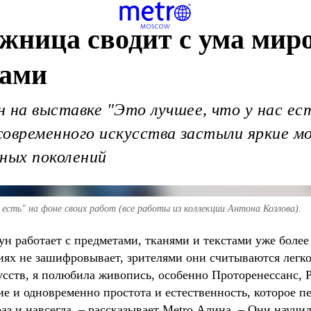
жница сводит с ума мир
вами
 на выставке "Это лучшее, что у нас ес
 современного искусства застыли яркие 
зных поколений
 есть" на фоне своих работ (все работы из коллекции Антона Козлова).
 работает с предметами, тканями и текстами уже более 2
иях не зашифровывает, зрителями они считываются легко
усств, я полюбила живопись, особенно Проторенессанс,
е и одновременно простота и естественность, которое п
аз и навсегда, – рассказывает Metro Алина. – Они науч