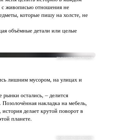
о с живописью отношения не
едметы, которые пишу на холсте, не
ющая объёмные детали или целые
предоставлено героем материала
ись лишним мусором, на улицах и
е рынки остались, – делится
 Позолочённая накладка на мебель,
, история делает крутой поворот в
этой планете.
предоставлено героем материала