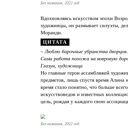
Без названия, 2022 год.
Вдохновляясь искусством эпохи Возрож
художницы, он размывает силуэты, де
Моранди.
– Люблю барочные убранства дворцов.
Сама работа похожа на ковровую доро
Глазун, художница
Но главные герои ассамбляжей художни
предметов, лишь спустя время Алина н
время стало понятно, что больше всег
искусствоведов и известных коллекцио
цель, рождая у каждого свою ассоциа
Без названия, 2022 год.