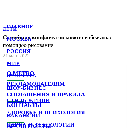
ГЛАВНОЕ
ДЕТИ
Семейных конфликтов можно избежать
с
МОСКВА
помощью рисования
РОССИЯ
21 мар. 2022
МИР
О METRO
КУЛЬТУРА
РЕКЛАМОДАТЕЛЯМ
ШОУ-БИЗНЕС
СОГЛАШЕНИЯ И ПРАВИЛА
СТИЛЬ ЖИЗНИ
КОНТАКТЫ
ЗДОРОВЬЕ И ПСИХОЛОГИЯ
ВАКАНСИИ
НАУКА И ТЕХНОЛОГИИ
АРХИВ ГАЗЕТЫ