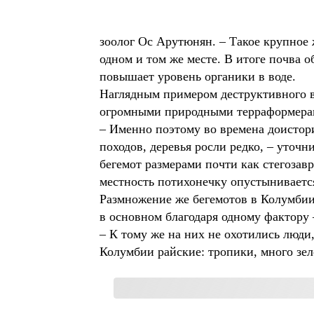
зоолог Ос Арутюнян. – Такое крупное 
одном и том же месте. В итоге почва 
повышает уровень органики в воде.
Наглядным примером деструктивного 
огромными природными терраформерам
– Именно поэтому во времена доистор
походов, деревья росли редко, – уточ
бегемот размерами почти как стегозав
местность потихонечку опустыниваетс
Размножение же бегемотов в Колумбии 
в основном благодаря одному фактору 
– К тому же на них не охотились люди,
Колумбии райские: тропики, много зел