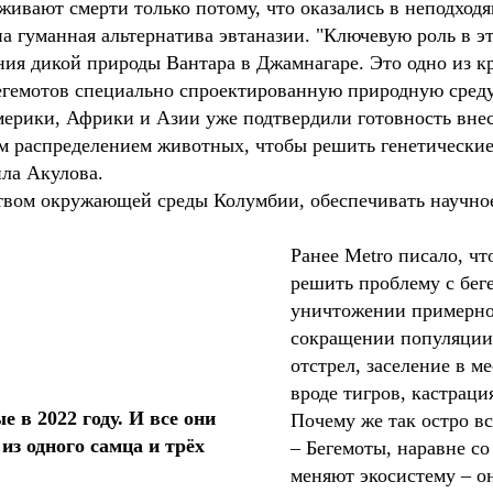
живают смерти только потому, что оказались в неподходя
на гуманная альтернатива эвтаназии. "Ключевую роль в 
ния дикой природы Вантара в Джамнагаре. Это одно из 
бегемотов специально спроектированную природную среду
рики, Африки и Азии уже подтвердили готовность внест
м распределением животных, чтобы решить генетически
ила Акулова.
твом окружающей среды Колумбии, обеспечивать научное
Ранее Metro писало, ч
решить проблему с бег
уничтожении примерно
сокращении популяции,
отстрел, заселение в 
вроде тигров, кастраци
е в 2022 году. И все они
Почему же так остро вс
из одного самца и трёх
– Бегемоты, наравне со
меняют экосистему – о