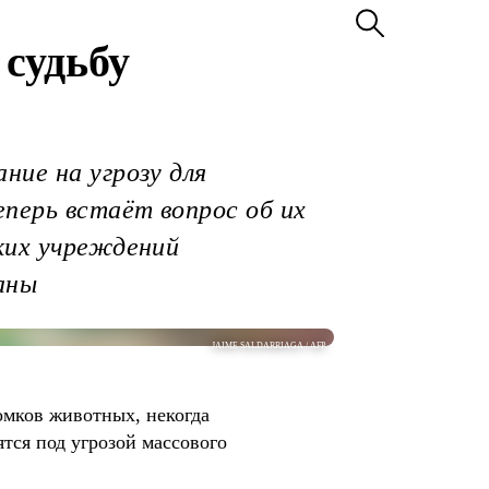
судьбу
ние на угрозу для
еперь встаёт вопрос об их
ких учреждений
аны
JAIME SALDARRIAGA / AFP
омков животных, некогда
тся под угрозой массового