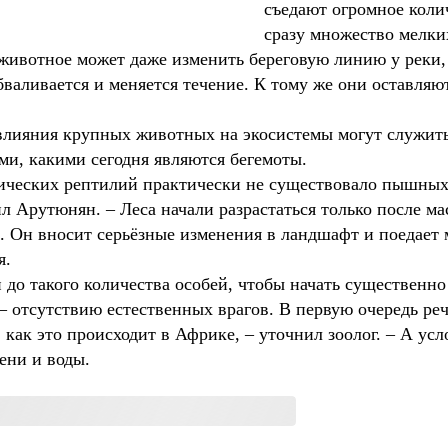
съедают огромное колич
сразу множество мелки
животное может даже изменить береговую линию у реки, 
обваливается и меняется течение. К тому же они оставляю
влияния крупных животных на экосистемы могут служить
и, какими сегодня являются бегемоты.
ических рептилий практически не существовало пышных 
нил Арутюнян. – Леса начали разрастаться только после м
р. Он вносит серьёзные изменения в ландшафт и поедает 
я.
до такого количества особей, чтобы начать существенно
– отсутствию естественных врагов. В первую очередь реч
 как это происходит в Африке, – уточнил зоолог. – А ус
ени и воды.