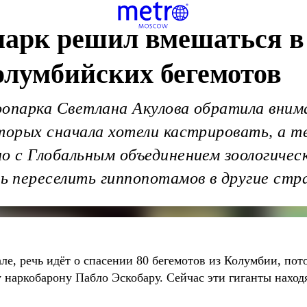
арк решил вмешаться в 
олумбийских бегемотов
опарка Светлана Акулова обратила внима
торых сначала хотели кастрировать, а т
но с Глобальным объединением зоологичес
 переселить гиппопотамов в другие стр
ле, речь идёт о спасении 80 бегемотов из Колумбии, пот
наркобарону Пабло Эскобару. Сейчас эти гиганты находя