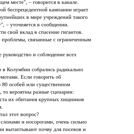
щем месте", – говорится в канале.
этой беспрецедентной кампании играет
крупнейших в мире учреждений такого
", – уточняется в сообщении.
и свой вклад в спасение гигантов.
е проблемы, связанные с ограниченным
 руководство и соблюдение всех
то в Колумбии собрались радикально
емотами. Если говорить об
 80 особей или существенном
 то вероятны разные сценарии:
места их обитания крупных хищников
я.
тал этот вопрос?
 слонами и носорогами, очень сильно
ни вытаптывают почву для посевов и