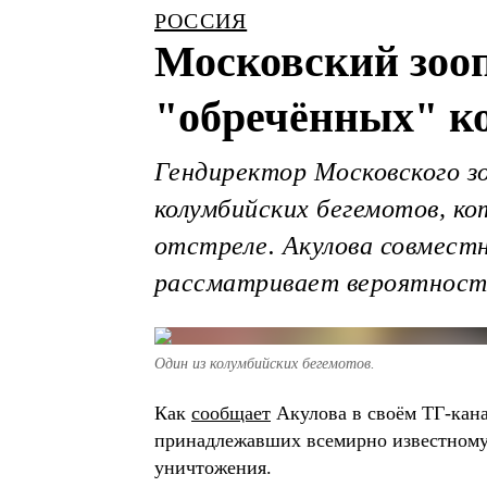
РОССИЯ
Московский зооп
"обречённых" к
Гендиректор Московского зо
колумбийских бегемотов, ко
отстреле. Акулова совмест
рассматривает вероятность
Один из колумбийских бегемотов.
Как
сообщает
Акулова в своём ТГ-кана
принадлежавших всемирно известному 
уничтожения.