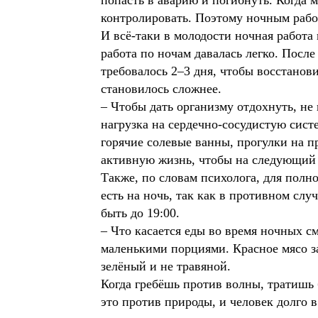
попасть в аварию и погибнуть. Когда м
контролировать. Поэтому ночным рабо
И всё-таки в молодости ночная работа 
работа по ночам давалась легко. Посл
требовалось 2–3 дня, чтобы восстанов
становилось сложнее.
– Чтобы дать организму отдохнуть, не
нагрузка на сердечно-сосудистую сист
горячие солевые ванны, прогулки на п
активную жизнь, чтобы на следующий
Также, по словам психолога, для полн
есть на ночь, так как в противном сл
быть до 19:00.
– Что касается еды во время ночных см
маленькими порциями. Красное мясо з
зелёный и не травяной.
Когда гребёшь против волны, тратишь 
это против природы, и человек долго 