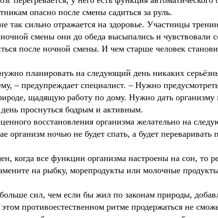
озг перегревается, у него есть функция автоматического
тникам опасно после смены садиться за руль.
не так сильно отражается на здоровье. Участницы тренинг
е ночной смены они до обеда высыпались и чувствовали се
иться после ночной смены. И чем старше человек станови
 нужно планировать на следующий день никаких серьёзны
ему, – предупреждает специалист. – Нужно предусмотрет
рироде, щадящую работу по дому. Нужно дать организму 
 день проснуться бодрым и активным.
оценного восстановления организма желательно на след
учае организм ночью не будет спать, а будет переварива
ен, когда все функции организма настроены на сон, то ре
амените на рыбку, морепродукты или молочные продукты
больше сил, чем если бы жил по законам природы, добав
в этом противоестественном ритме продержаться не смож