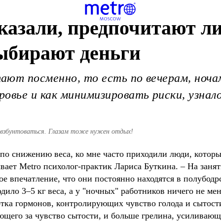
азали, предпочитают ли
ыбирают деньги
ют посменно, то есть по вечерам, ночам
овье и как минимизировать риски, узнал
 взбунтоваться. Глазам тоже нужен отдых!
 по снижению веса, ко мне часто приходили люди, котор
ывает Metro психолог-практик Лариса Буткина. – На заня
ое впечатление, что они постоянно находятся в полубод
дило 3–5 кг веса, а у "ночных" работников ничего не мен
тка гормонов, контролирующих чувство голода и сытости
щего за чувство сытости, и больше грелина, усиливающе