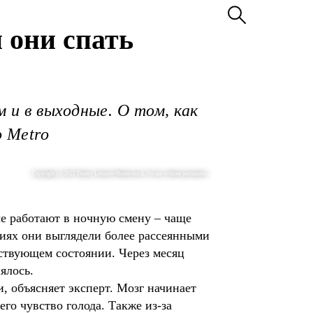
 они спать
 и в выходные. О том, как
о Metro
Copyright (c) 2021 Dmitry Lobanov/Shutterstock. No use without permission.
ые работают в ночную смену – чаще
тиях они выглядели более рассеянными
рствующем состоянии. Через месяц
ялось.
, объясняет эксперт. Мозг начинает
го чувство голода. Также из-за