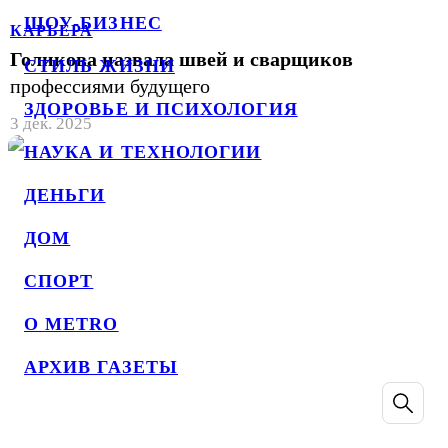
ШОУ-БИЗНЕС
КАРЬЕРА
Голикова назвала швей и сварщиков
СТИЛЬ ЖИЗНИ
профессиями будущего
ЗДОРОВЬЕ И ПСИХОЛОГИЯ
3 дек. 2025
НАУКА И ТЕХНОЛОГИИ
ДЕНЬГИ
ДОМ
СПОРТ
О METRO
АРХИВ ГАЗЕТЫ