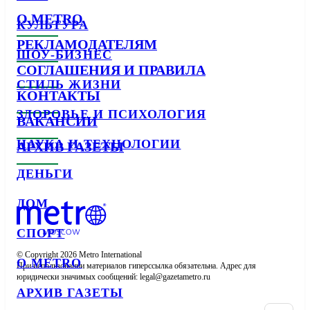
О METRO
КУЛЬТУРА
РЕКЛАМОДАТЕЛЯМ
ШОУ-БИЗНЕС
СОГЛАШЕНИЯ И ПРАВИЛА
СТИЛЬ ЖИЗНИ
КОНТАКТЫ
ЗДОРОВЬЕ И ПСИХОЛОГИЯ
ВАКАНСИИ
НАУКА И ТЕХНОЛОГИИ
АРХИВ ГАЗЕТЫ
ДЕНЬГИ
ДОМ
СПОРТ
© Copyright 2026 Metro International

О METRO
При использовании материалов гиперссылка обязательна. Адрес для 
юридически значимых сообщений: 
АРХИВ ГАЗЕТЫ