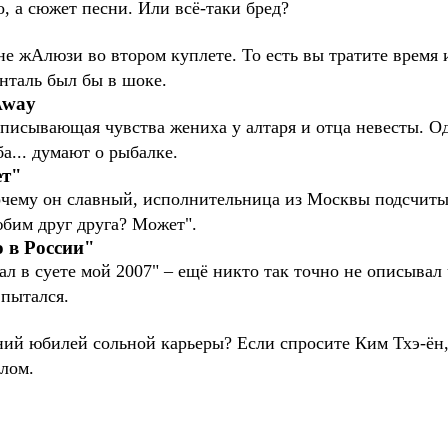
 а сюжет песни. Или всё-таки бред?
не жАлюзи во втором куплете. То есть вы тратите время и
енталь был бы в шоке.
Away
описывающая чувства жениха у алтаря и отца невесты. 
ба... думают о рыбалке.
ет"
почему он славный, исполнительница из Москвы подсчиты
бим друг друга? Может".
о в России"
ал в суете мой 2007" – ещё никто так точно не описывал
 пытался.
тний юбилей сольной карьеры? Если спросите Ким Тхэ-ён
лом.