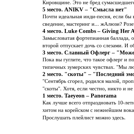
Кировщине. Это не бред сумасшедшего,
5 место. ANIKV – "Смысла нет"
Почти идеальная инди-песня, если бы 
сведение, мастеринг и... жАлюзи? Роз
4 место. Luke Combs – Giving Her 
Замысловатая фортепианная баллада, 
второй отпускает дочь со слезами. И о
3 место. Славный Офлерг – "Мож
Пока вы гуглите, что такое офлерг и 
типичных зумерских чувствах. "Мы лю
2 место. "скоты" – "Последний эм
"Сентябрь сгорел, родился малой, проп
"скоты". Хотя, если честно, никто и не
1 место. Taeyeon – Panorama
Как лучше всего отпраздновать 10-ле
хитом на корейском с нежнейшим вока
Прослушать плейлист можно здесь.