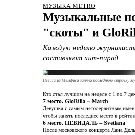
МУЗЫКА METRO
Музыкальные нов
"скоты" и GloRil
Каждую неделю журналисты 
составляют хит-парад
Певица из Мемфиса заняла последнюю строчку му
Кто стал лучшим на неделе с 1 по 7 де
7 место. GloRilla – March
Девушка с самым нетолерантным именем
чтобы занять последнее место в рейтин
6 место. НЕВИДАЛЬ – Svetlana
После московского концерта Лана Дель