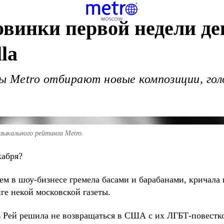
инки первой недели дек
la
Metro отбирают новые композиции, гол
зыкального рейтинга Metro.
кабря?
 в шоу-бизнесе гремела басами и барабанами, кричала во
ге некой московской газеты.
 Рей решила не возвращаться в США с их ЛГБТ-повестко