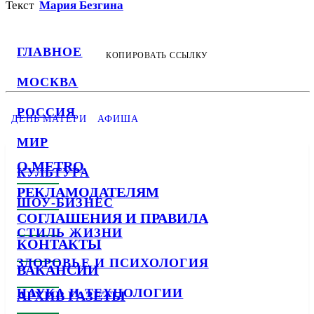
Текст
Мария Безгина
ГЛАВНОЕ
КОПИРОВАТЬ ССЫЛКУ
МОСКВА
РОССИЯ
ДЕНЬ МАТЕРИ
АФИША
МИР
О METRO
КУЛЬТУРА
РЕКЛАМОДАТЕЛЯМ
ШОУ-БИЗНЕС
СОГЛАШЕНИЯ И ПРАВИЛА
СТИЛЬ ЖИЗНИ
КОНТАКТЫ
ЗДОРОВЬЕ И ПСИХОЛОГИЯ
ВАКАНСИИ
НАУКА И ТЕХНОЛОГИИ
АРХИВ ГАЗЕТЫ