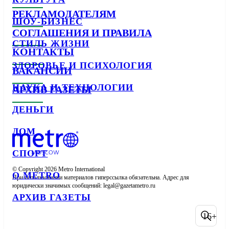
РЕКЛАМОДАТЕЛЯМ
ШОУ-БИЗНЕС
СОГЛАШЕНИЯ И ПРАВИЛА
СТИЛЬ ЖИЗНИ
КОНТАКТЫ
ЗДОРОВЬЕ И ПСИХОЛОГИЯ
ВАКАНСИИ
НАУКА И ТЕХНОЛОГИИ
АРХИВ ГАЗЕТЫ
ДЕНЬГИ
ДОМ
СПОРТ
© Copyright 2026 Metro International

О METRO
При использовании материалов гиперссылка обязательна. Адрес для 
юридически значимых сообщений: 
АРХИВ ГАЗЕТЫ
16+