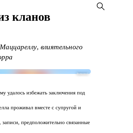
из кланов
Маццареллу, влиятельного
орра
Shutterstock
ему удалось избежать заключения под
елла проживал вместе с супругой и
, записи, предположительно связанные