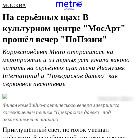
МОСКВА
На серьёзных щах: В
культурном центре "МосАрт"
прошёл вечер "ПоПэзии"
Корреспондент Metro отправилась на
мероприятие и из первых уст узнала каково
читать на серьёзных щах песни Иванушек
International и "Прекрасное далёко" как
церковное песнопение
Vasil Kuzmichonak / v.k@inbox.ru
Финал комедийно-поэтического вечера завершился
коллективным пением "Прекрасное далёко" под
аккомпанемент пианино
Приглушённый свет, потолок увешан
софитами. Зал небольшой, но уже к началу