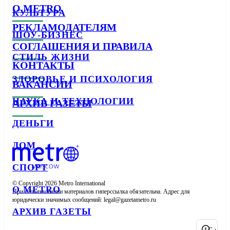
О METRO
КУЛЬТУРА
РЕКЛАМОДАТЕЛЯМ
ШОУ-БИЗНЕС
СОГЛАШЕНИЯ И ПРАВИЛА
СТИЛЬ ЖИЗНИ
КОНТАКТЫ
ЗДОРОВЬЕ И ПСИХОЛОГИЯ
ВАКАНСИИ
НАУКА И ТЕХНОЛОГИИ
АРХИВ ГАЗЕТЫ
ДЕНЬГИ
ДОМ
СПОРТ
© Copyright 2026 Metro International

О METRO
При использовании материалов гиперссылка обязательна. Адрес для 
юридически значимых сообщений: 
АРХИВ ГАЗЕТЫ