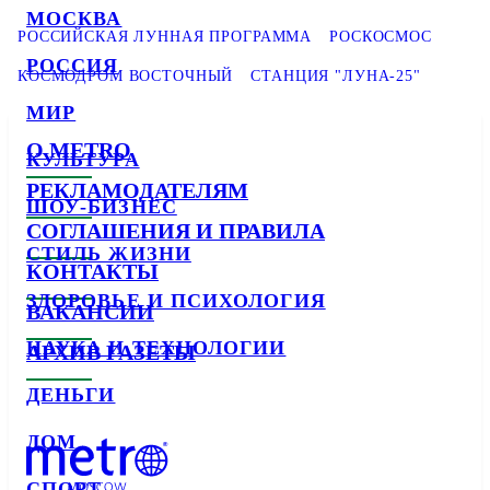
МОСКВА
РОССИЙСКАЯ ЛУННАЯ ПРОГРАММА
РОСКОСМОС
РОССИЯ
КОСМОДРОМ ВОСТОЧНЫЙ
СТАНЦИЯ "ЛУНА-25"
МИР
О METRO
КУЛЬТУРА
РЕКЛАМОДАТЕЛЯМ
ШОУ-БИЗНЕС
СОГЛАШЕНИЯ И ПРАВИЛА
СТИЛЬ ЖИЗНИ
КОНТАКТЫ
ЗДОРОВЬЕ И ПСИХОЛОГИЯ
ВАКАНСИИ
НАУКА И ТЕХНОЛОГИИ
АРХИВ ГАЗЕТЫ
ДЕНЬГИ
ДОМ
СПОРТ