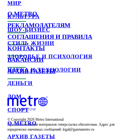
МИР
О METRO
КУЛЬТУРА
РЕКЛАМОДАТЕЛЯМ
ШОУ-БИЗНЕС
СОГЛАШЕНИЯ И ПРАВИЛА
СТИЛЬ ЖИЗНИ
КОНТАКТЫ
ЗДОРОВЬЕ И ПСИХОЛОГИЯ
ВАКАНСИИ
НАУКА И ТЕХНОЛОГИИ
АРХИВ ГАЗЕТЫ
ДЕНЬГИ
ДОМ
СПОРТ
© Copyright 2026 Metro International

О METRO
При использовании материалов гиперссылка обязательна. Адрес для 
юридически значимых сообщений: 
АРХИВ ГАЗЕТЫ