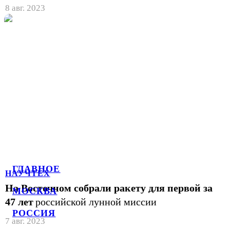
8 авг. 2023
ГЛАВНОЕ
НАУЧТЕХ
На Восточном собрали ракету для первой за
МОСКВА
47 лет
российской лунной миссии
РОССИЯ
7 авг. 2023