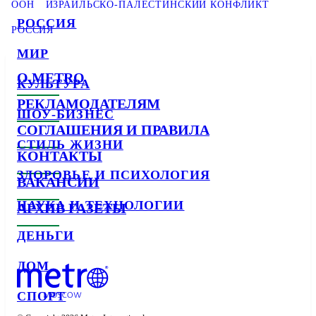
ООН
ИЗРАИЛЬСКО-ПАЛЕСТИНСКИЙ КОНФЛИКТ
РОССИЯ
РОССИЯ
МИР
О METRO
КУЛЬТУРА
РЕКЛАМОДАТЕЛЯМ
ШОУ-БИЗНЕС
СОГЛАШЕНИЯ И ПРАВИЛА
СТИЛЬ ЖИЗНИ
КОНТАКТЫ
ЗДОРОВЬЕ И ПСИХОЛОГИЯ
ВАКАНСИИ
НАУКА И ТЕХНОЛОГИИ
АРХИВ ГАЗЕТЫ
ДЕНЬГИ
ДОМ
СПОРТ