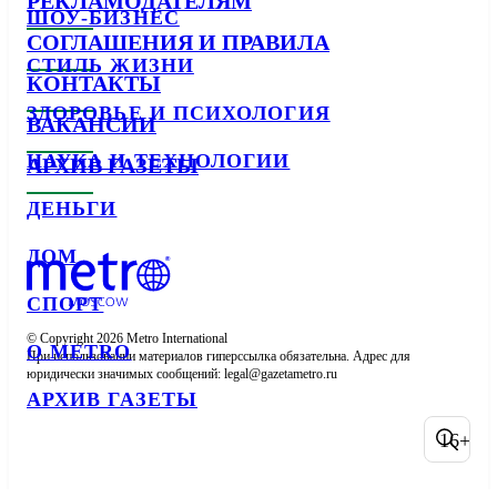
РЕКЛАМОДАТЕЛЯМ
ШОУ-БИЗНЕС
СОГЛАШЕНИЯ И ПРАВИЛА
СТИЛЬ ЖИЗНИ
КОНТАКТЫ
ЗДОРОВЬЕ И ПСИХОЛОГИЯ
ВАКАНСИИ
НАУКА И ТЕХНОЛОГИИ
АРХИВ ГАЗЕТЫ
ДЕНЬГИ
ДОМ
СПОРТ
© Copyright 2026 Metro International

О METRO
При использовании материалов гиперссылка обязательна. Адрес для 
юридически значимых сообщений: 
АРХИВ ГАЗЕТЫ
16+