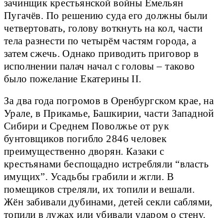
зачинщик крестьянской войны Емельян
Пугачёв. По решению суда его должны были
четвертовать, голову воткнуть на кол, части
тела разнести по четырём частям города, а
затем сжечь. Однако приводить приговор в
исполнении палач начал с головы – таково
было пожелание Екатерины II.
За два года погромов в Оренбургском крае, на
Урале, в Прикамье, Башкирии, части Западной
Сибири и Среднем Поволжье от рук
бунтовщиков погибло 2846 человек
преимущественно дворян. Казаки с
крестьянами беспощадно истребляли “власть
имущих”. Усадьбы грабили и жгли. В
помещиков стреляли, их топили и вешали.
Жён забивали дубинами, детей секли саблями,
топили в лужах или убивали ударом о стену.