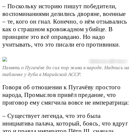
– Поскольку историю пишут победители,
воспоминаниями делились дворяне, военные
– те, кого он гнал. Конечно, о нём отзывались
как о страшном кровожадном убийце. В
принципе это всё оправдано. Но надо
учитывать, что это писали его противники.
Юрий Простяков / @РИА "Новости"
Память о Пугачёве до сих пор жива в народе. Надпись на
табличке у дуба в Марийской АССР.
Говоря об отношении к Пугачёву простого
народа, Промыслов привёл предание, что
приговор ему смягчила вовсе не императрица:
– Существует легенда, что это была
инициатива палача, который, боясь, что вдруг
это и правда император Пётр III, сначала