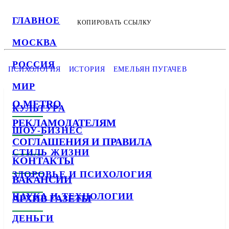
ГЛАВНОЕ
КОПИРОВАТЬ ССЫЛКУ
МОСКВА
РОССИЯ
ПСИХОЛОГИЯ
ИСТОРИЯ
ЕМЕЛЬЯН ПУГАЧЕВ
МИР
О METRO
КУЛЬТУРА
РЕКЛАМОДАТЕЛЯМ
ШОУ-БИЗНЕС
СОГЛАШЕНИЯ И ПРАВИЛА
СТИЛЬ ЖИЗНИ
КОНТАКТЫ
ЗДОРОВЬЕ И ПСИХОЛОГИЯ
ВАКАНСИИ
НАУКА И ТЕХНОЛОГИИ
АРХИВ ГАЗЕТЫ
ДЕНЬГИ