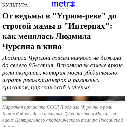
КУЛЬТУРА
От ведьмы в "Угрюм-реке" до
строгой мамы в "Интернах":
как менялась Людмила
Чурсина в кино
Людмила Чурсина совсем немного не дожила
до своего 85-летия. Вспоминаем самые яркие
роли актрисы, которая могла убедительно
играть революционерок и развязных
красоток, царских особ и учёных
Екатерина Чеснокова / @РИА "Новости"
Народная артистка СССР Людмила Чурсина в роли
Кэрол Рэйнольдс в спектакле "Два билета в Милан" на
сцене Центрального академического театра Российской
Армии.