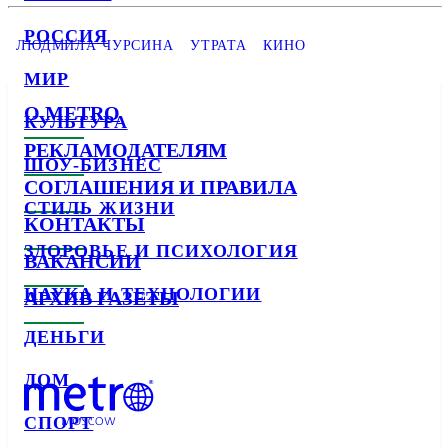
РОССИЯ
ЛЮДМИЛА ЧУРСИНА
УТРАТА
КИНО
МИР
О METRO
КУЛЬТУРА
РЕКЛАМОДАТЕЛЯМ
ШОУ-БИЗНЕС
СОГЛАШЕНИЯ И ПРАВИЛА
СТИЛЬ ЖИЗНИ
КОНТАКТЫ
ЗДОРОВЬЕ И ПСИХОЛОГИЯ
ВАКАНСИИ
НАУКА И ТЕХНОЛОГИИ
АРХИВ ГАЗЕТЫ
ДЕНЬГИ
ДОМ
СПОРТ