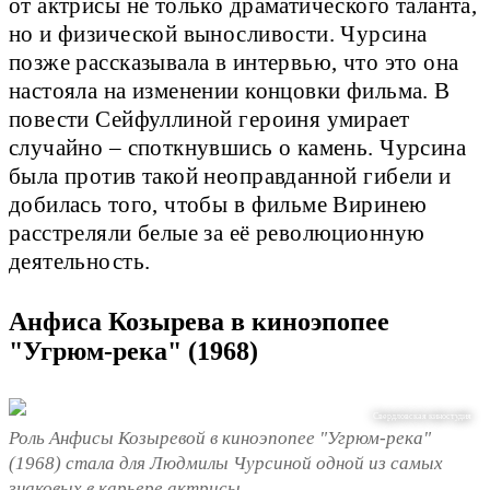
от актрисы не только драматического таланта,
но и физической выносливости. Чурсина
позже рассказывала в интервью, что это она
настояла на изменении концовки фильма. В
повести Сейфуллиной героиня умирает
случайно – споткнувшись о камень. Чурсина
была против такой неоправданной гибели и
добилась того, чтобы в фильме Виринею
расстреляли белые за её революционную
деятельность.
Анфиса Козырева в киноэпопее
"Угрюм-река" (1968)
Свердловская киностудия
Роль Анфисы Козыревой в киноэпопее "Угрюм-река"
(1968) стала для Людмилы Чурсиной одной из самых
знаковых в карьере актрисы.