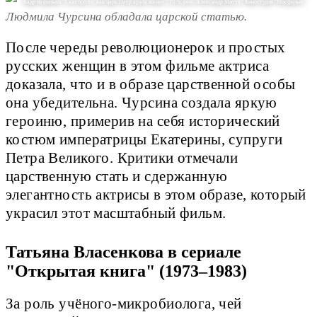
Кадр из фильма "Сказ про то, как царь Пётр арапа женил", 1976, реж. Александр Митта | Киностудия "Мосфильм"
Людмила Чурсина обладала царской статью.
После череды революционерок и простых
русских женщин в этом фильме актриса
доказала, что и в образе царственной особы
она убедительна. Чурсина создала яркую
героиню, примерив на себя исторический
костюм императрицы Екатерины, супруги
Петра Великого. Критики отмечали
царственную стать и сдержанную
элегантность актрисы в этом образе, который
украсил этот масштабный фильм.
Татьяна Власенкова в сериале
"Открытая книга" (1973–1983)
За роль учёного-микробиолога, чей