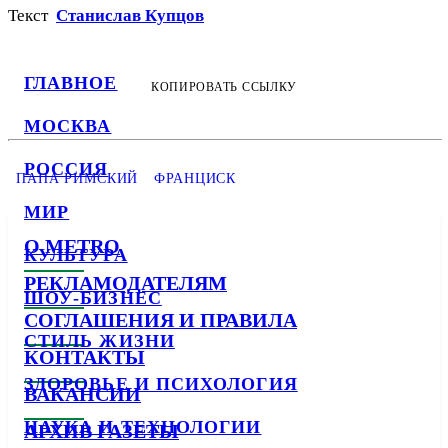
Текст
Станислав Купцов
ГЛАВНОЕ
КОПИРОВАТЬ ССЫЛКУ
МОСКВА
РОССИЯ
ПАПА РИМСКИЙ
ФРАНЦИСК
МИР
О METRO
КУЛЬТУРА
РЕКЛАМОДАТЕЛЯМ
ШОУ-БИЗНЕС
СОГЛАШЕНИЯ И ПРАВИЛА
СТИЛЬ ЖИЗНИ
КОНТАКТЫ
ЗДОРОВЬЕ И ПСИХОЛОГИЯ
ВАКАНСИИ
НАУКА И ТЕХНОЛОГИИ
АРХИВ ГАЗЕТЫ