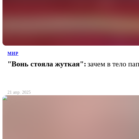
МИР
"Вонь стояла жуткая":
зачем в тело п
21 апр. 2025