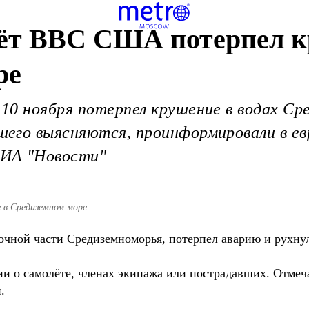
лёт ВВС США потерпел к
ре
0 ноября потерпел крушение в водах Сре
его выясняются, проинформировали в ев
ИА "Новости"
в Средиземном море.
чной части Средиземноморья, потерпел аварию и рухну
 о самолёте, членах экипажа или пострадавших. Отмечае
.