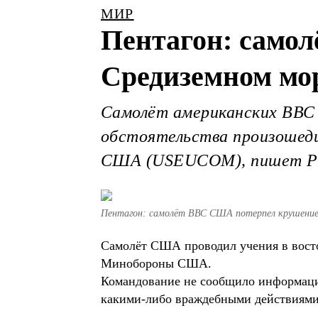
МИР
Пентагон: само
Средиземном мо
Самолёт американских ВВС 1
обстоятельства произошедш
США (USEUCOM), пишет Р
Пентагон: самолёт ВВС США потерпел крушение 
Самолёт США проводил учения в восто
Минобороны США.
Командование не сообщило информации
какими-либо враждебными действиями