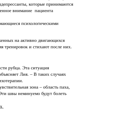
нтидепрессанты, которые принимаются
обенное внимание пациента
нимающиеся психологическими
женных на активно двигающихся 
я тренировок и стихают после них. 
сти рубца. Эта ситуация
объясняет Лия. – В таких случаях
ихотерапии.
вствительная зона – область паха,
 Эти швы неминуемо будут болеть
их