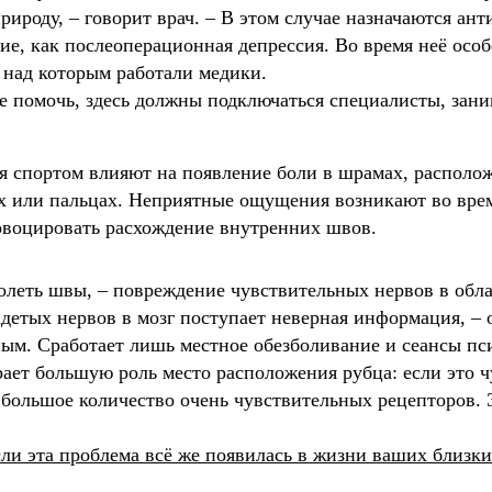
рироду, – говорит врач. – В этом случае назначаются а
тие, как послеоперационная депрессия. Во время неё ос
, над которым работали медики.
не помочь, здесь должны подключаться специалисты, за
тия спортом влияют на появление боли в шрамах, располо
тях или пальцах. Неприятные ощущения возникают во врем
овоцировать расхождение внутренних швов.
болеть швы, – повреждение чувствительных нервов в обла
адетых нервов в мозг поступает неверная информация, – 
ным. Сработает лишь местное обезболивание и сеансы пс
рает большую роль место расположения рубца: если это чу
о большое количество очень чувствительных рецепторов.
если эта проблема всё же появилась в жизни ваших близк