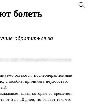
ют болеть
Лучше обратиться за
erstock.com / Copyright (c) 2021 Blue Sky imagery/Shutterstock. No use without permission.
еминуемо остаются послеоперационные
ию, способны причинять неудобство.
li).
накладывает швы, которые со временем
 от 5 до 10 дней, но бывает так, что