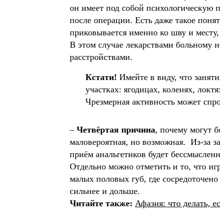
он имеет под собой психологическую п
после операции. Есть даже такое поня
приковывается именно ко шву и месту
В этом случае лекарствами больному 
расстройствами.
Кстати!
 Имейте в виду, что заня
участках: ягодицах, коленях, лок
Чрезмерная активность может спр
–
Четвёртая причина
, почему могут 
маловероятная, но возможная. Из-за з
приём анальгетиков будет бессмыслен
Отдельно можно отметить и то, что иг
малых половых губ, где сосредоточен
сильнее и дольше.
Читайте также:
Афазия: что делать, 