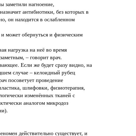
ы заметили нагноение,
назначит антибиотики, без которых в
но, он находится в ослабленном
 и может обернуться и физическим
ая нагрузка на неё во время
заметным, – говорит врач.
вающее. Если же будет сразу видно, на
дшем случае – келоидный рубец
ач посоветует проведение
пластика, шлифовки, физиотерапия,
логически изменённых тканей с
актически аналогом микродоз
ни).
 феномен действительно существует, и