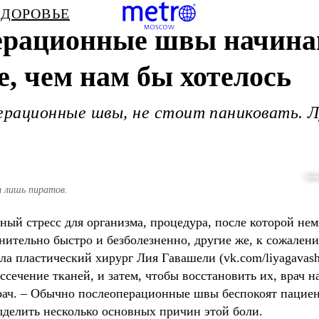
ЗДОРОВЬЕ
ерационные швы начина
е, чем нам бы хотелось
перационные швы, не стоит паниковать. 
shutt
 лишь пиратов.
зный стресс для организма, процедура, после которой н
ительно быстро и безболезненно, другие же, к сожален
ла пластический хирург Лия Гавашели (vk.com/liyagavashe
ассечение тканей, и затем, чтобы восстановить их, врач 
ач. – Обычно послеоперационные швы беспокоят пациента
ыделить несколько основных причин этой боли.