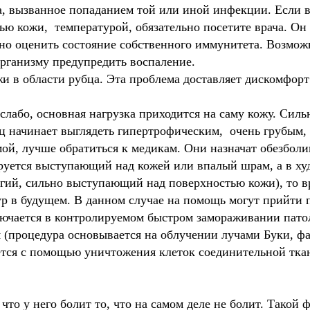
а, вызванное попаданием той или иной инфекции. Если в
ю кожи, температурой, обязательно посетите врача. Он 
но оценить состояние собственного иммунитета. Возмож
организму предупредить воспаление.
и в области рубца. Эта проблема доставляет дискомфорт
лабо, основная нагрузка приходится на саму кожу. Сильн
ец начинает выглядеть гипертрофическим, очень грубым, 
ой, лучше обратиться к медикам. Они назначат обезболи
руется выступающий над кожей или впалый шрам, а в ху
ий, сильно выступающий над поверхностью кожи), то вр
 в будущем. В данном случае на помощь могут прийти 
лючается в контролируемом быстром замораживании пато
я (процедура основывается на облучении лучами Буки, ф
ется с помощью уничтожения клеток соединительной тка
, что у него болит то, что на самом деле не болит. Такой