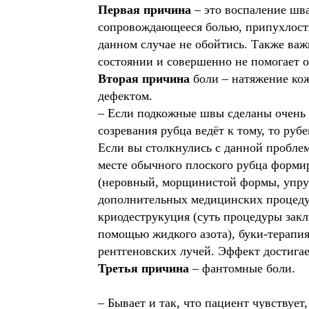
Первая причина
– это воспаление шв
сопровождающееся болью, припухлость
данном случае не обойтись. Также важ
состоянии и совершенно не помогает 
Вторая причина
боли – натяжение кож
дефектом.
– Если подкожные швы сделаны очень с
созревания рубца ведёт к тому, то руб
Если вы столкнулись с данной проблем
месте обычного плоского рубца форми
(неровный, морщинистой формы, упруг
дополнительных медицинских процедур
криодеструкуция (суть процедуры зак
помощью жидкого азота), буки-терапи
рентгеновских лучей. Эффект достига
Третья причина
– фантомные боли.
– Бывает и так, что пациент чувствует