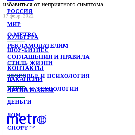
избавиться от неприятного симптома
РОССИЯ
17 февр. 2022
МИР
О METRO
КУЛЬТУРА
РЕКЛАМОДАТЕЛЯМ
ШОУ-БИЗНЕС
СОГЛАШЕНИЯ И ПРАВИЛА
СТИЛЬ ЖИЗНИ
КОНТАКТЫ
ЗДОРОВЬЕ И ПСИХОЛОГИЯ
ВАКАНСИИ
НАУКА И ТЕХНОЛОГИИ
АРХИВ ГАЗЕТЫ
ДЕНЬГИ
ДОМ
СПОРТ