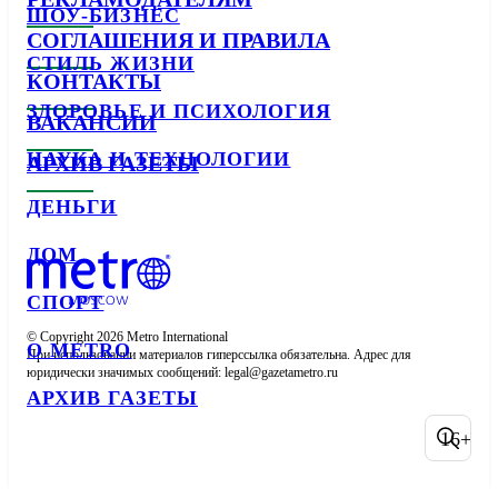
ШОУ-БИЗНЕС
СОГЛАШЕНИЯ И ПРАВИЛА
СТИЛЬ ЖИЗНИ
КОНТАКТЫ
ЗДОРОВЬЕ И ПСИХОЛОГИЯ
ВАКАНСИИ
НАУКА И ТЕХНОЛОГИИ
АРХИВ ГАЗЕТЫ
ДЕНЬГИ
ДОМ
СПОРТ
© Copyright 2026 Metro International

О METRO
При использовании материалов гиперссылка обязательна. Адрес для 
юридически значимых сообщений: 
АРХИВ ГАЗЕТЫ
16+