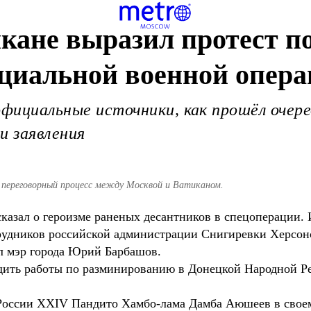
кане выразил протест по
ециальной военной опер
официальные источники, как прошёл очере
и заявления
переговорный процесс между Москвой и Ватиканом.
азал о героизме раненых десантников в спецоперации
рудников российской администрации Снигиревки Херсонс
л мэр города Юрий Барбашов.
ть работы по разминированию в Донецкой Народной Рес
России XXIV Пандито Хамбо-лама Дамба Аюшеев в своем