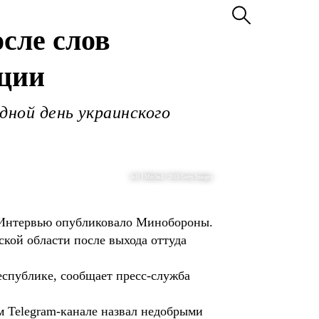
сле слов
ации
дной день украинского
Jeff J Mitchell / 2018 Getty Images
. Интервью опубликовало Минобороны.
кой области после выхода оттуда
публике, сообщает пресс-служба
 Telegram-канале назвал недобрыми