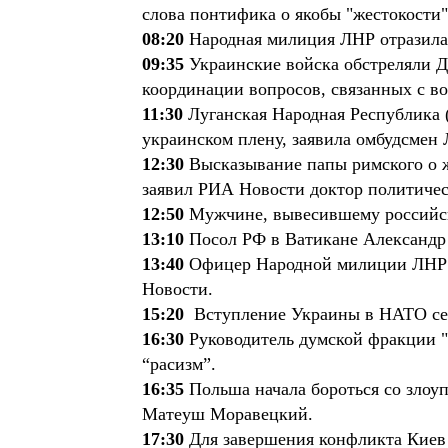
слова понтифика о якобы "жестокости
08:20
Народная милиция ЛНР отразила 
09:35
Украинские войска обстреляли Д
координации вопросов, связанных с 
11:30
Луганская Народная Республика
украинском плену, заявила омбудсмен
12:30
Высказывание папы римского о ж
заявил РИА Новости доктор политичес
12:50
Мужчине, вывесившему российски
13:10
Посол РФ в Ватикане Александр 
13:40
Офицер Народной милиции ЛНР с
Новости.
15:20
Вступление Украины в НАТО сей
16:30
Руководитель думской фракции "
“расизм”.
16:35
Польша начала бороться со злоу
Матеуш Моравецкий.
17:30
Для завершения конфликта Киев 