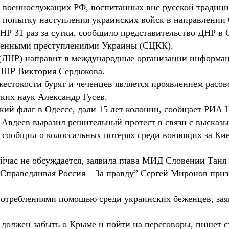
" военнослужащих РФ, воспитанных вне русской традиции
попытку наступления украинских войск в направлении 
НР 31 раз за сутки, сообщило представительство ДНР в 
военными преступлениями Украины (СЦКК).
 (ЛНР) направит в международные организации информа
 ЛНР Виктория Сердюкова.
естокости бурят и чеченцев является проявлением расо
ких наук Александр Гусев.
й флаг в Одессе, дали 15 лет колонии, сообщает РИА 
Авдеев выразил решительный протест в связи с высказ
ообщил о колоссальных потерях среди воюющих за Кие
час не обсуждается, заявила глава МИД Словении Таня
Справедливая Россия – За правду” Сергей Миронов приз
потреблениями помощью среди украинских беженцев, за
должен забыть о Крыме и пойти на переговоры, пишет с