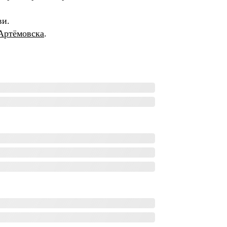
ви.
Артёмовска
.